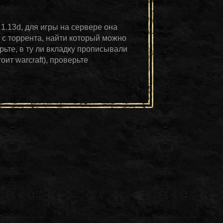
- 1.13d, для игры на сервере она
 с торрента, найти который можно
рьте, в ту ли вкладку прописывали
оит warcraft), проверьте