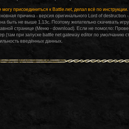
е могу присоединиться к Battle.net, делал всё по инструкции.
сновная причина - версия оригинального Lord of destruction 
на быть не выше 1.13c. Поэтому желательно скачивать игру
лавной странице (Меню - download). Если не помогло: Прове
р (там при запуске battle net gateway editor по умолчанию ст
ильность введённых данных.