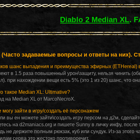
Diablo 2 Median XL
. 
 (Часто задаваемые вопросы и ответы на них). С
аков шанс выпадения и преимущества эфирных (ETHereal)
меют в 1.5 раза повышенный урон\защиту, нельзя чинить (
л). при нахождении вещи есть 5% (это 1 из 20) шанс, что он
о такое Median XL: Ultimative?
од на Median XL от MarcoNecroX.
е могу зайти в игру/создать её персонажем
сли вы ен можете зайти\создать игру персом на д2м, сделай
етесь на d2maniacs.org и пишете Sunny в личку инфу, после 
дь не держите полным рюкзак, куб или сундук. Из-за этого ч
илам серва это жестоко противоречит.