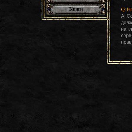
Книги
Q: Н
A: О
долж
на г
серве
прав