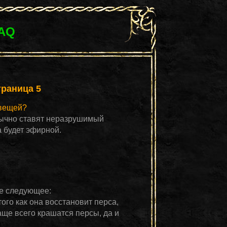
FAQ
траница 5
 вещей?
обычно ставят неразрушимый
а будет эфирной.
те следующее:
того как она восстановит перса,
аще всего крашатся персы, да и