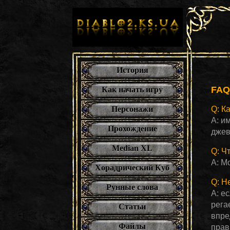
История
FAQ
Как начать игру
Q: К
Персонажи
A: и
Прохождение
джев
Median XL
Q: Чт
A: М
Хорадрический Куб
Q: Н
Рунные слова
A: е
рега
Статьи
впре
Файлы
прав