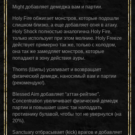
Might добавляет демеджа вам и партии.
Holy Fire обжигает монстров, которые подошли
слишком близко, а еще добавляет огня в атаку.
Holy Shock полностью аналогична Holy Fire,
только использует при этом молнию. Holy Freeze
действует примерно так же, только с холодом,
она так же замедляет монстров, которые
попадают в зону действия ауры.
Thorns (Шипы) усиливает и возвращает
физический демедж, наносимый вам и партии
(рекомендую!).
Blessed Aim добавляет “аттак-рейтинг”.
Concentration увеличивает физический демедж
партии и повышает шанс так наподдать
противнику булавой, чтобы тот не увернулся (на
20%).
Sanctuary отбрасывает (kick) врагов и добавляет