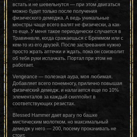
встать и не шевельнутся — при этом двигаться
можно будет только после получения
физического демеджа. А ведь уникальные
монстры чаще всего валят не физически, а как-
то еще. У меня такое периодически случается в
Травинквле, когда сражаешься с Бреммом или с
кем-то из его друзей. После застревания нужно
просто жрать аптечки и ждать, пока он соизволит
об тебя руки испачкать. Портал при этом не
работает.
Vengeance — полезная аура, моя любимая.
Добавляет всего понемногу, прилично повышая
физический демедж, и налагается еще по 10%
элементалов за каждый скилпойнт в
соответствующих резистах.
Blessed Hammer дает врагу по башке
мистическим молотком, но максимальный
демедж у него — 200, посему прокачивать не
стоит.