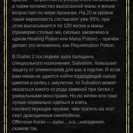
а также количество высосанной маны и жизни
возрастает по мере прокачки. На 20-м уровне
такая вероятность составляет уже 85%, при
этом высасывается по 120 жизни и маны
(примерно столько же, сколько заключено в
одном Healing Potion или Mana Potion) – причем
делает это мгновенно, как Rejuvenation Potion.
В Diablo 2 последняя аура паладина
специального назначения, Salvation, повышает
защиту от элементалов для вас и партии. И если
вам никак не удается найти подходящий набор
шмоток и колец с амулетом, то Salvation может
оказаться какого-то рода заменой при битве с
уникальными монстрами. Но по жизни все-таки
лучше нормально одеться и взять
соответствующее оружие, чем тратить на этот
скил драгоценные скилпойнты.
Offensive Auras — ауры…э-э…нападения,
скажем так.