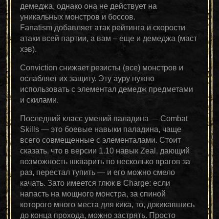
демеджа, однако она не действует на
уникальных монстров и боссов.
Fanatism добавляет атак рейтинга и скорости
атаки всей партии, а вам – еще и демеджа (маст
хэв).
Conviction снижает резисты (все) монстров и
ослабляет их защиту. Эту ауру нужно
использовать с элементал демедж предметами
и скилами.
Последний класс умений паладина — Combat
Skills — это боевые навыки паладина, чаще
всего совмещенные с элементалами. Стоит
сказать, что в версии 1.10 навык Zeal, дающий
возможность шкварить по несколько врагов за
раз, перестал тупить — и его можно смело
качать. Зато имеется глюк в Charge: если
напасть на мощного монстра, за спиной
которого много места для кика, то, докикавшись
до конца прохода, можно застрять. Просто