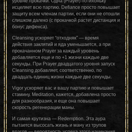
уровне прокачки. Одна (Prayer) потихоньку
исцеляет всю партию. Defiance просто повышает
защиту всем членам партии, если они не отошли
слишком далеко (с прокачкой растет дистанция и
бонус дефенса).
Cleansing ускоряет “отходняк” — время
действия заклятий и яда уменьшается, а при
прокачанном Prayer за каждый уровень
добавляется еще и по +1 жизни каждые две
секунды. При Prayer двадцатого уровня запуск
Cleansing добавляет, соответственно, по
двадцать единиц жизни каждые две секунды.
Vigor ускоряет вас и вашу партию и повышает
стамину. Meditation, кажется, добавлена просто
для разнообразия, и еще она повышает
скорость регенерации маны.
И самая крутизна — Redemption. Эта аура
пытается высосать жизнь и ману из трупов
врагов — вероятность успеха этого начинания,