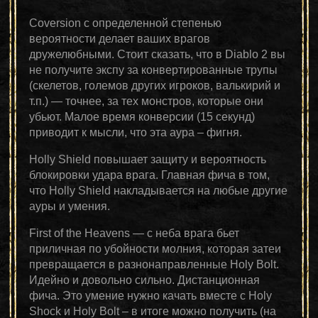
Coversion с определенной степенью
вероятности делает ваших врагов
дружелюбными. Стоит сказать, что в Diablo 2 вы
не получите экспу за конвертированные трупы
(скелетов, големов других игроков, валькирий и
т.п.) — точнее, за тех монстров, которые они
убьют. Малое время конверсии (15 секунд)
приводит к мысли, что эта аура – фигня.
Holly Shield повышает защиту и вероятность
блокировки удара врага. Главная фича в том,
что Holly Shield накладывается на любые другие
ауры и умения.
First of the Heavens — с неба врага бьет
приличная по убойности молния, которая затеи
превращается в разнонаправленные Holy Bolt.
Идейно и довольно сильно. Дистанционная
фича. Это умение нужно качать вместе с Holy
Shock и Holy Bolt – в итоге можно получить (на