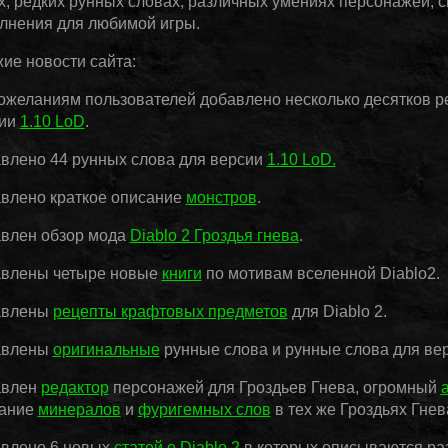
х, редких рунных словах, различных умениях персонажей, с
лнения для любимой игры.
ие новости сайта
:
ожеланиям пользователей добавлено несколько десятков р
сии
1.10 LoD
.
влено 44 рунных слова для версии
1.10 LoD.
влено краткое описание
монстров
.
влен обзор мода
Diablo 2 Гроздья гнева
.
влены четыре новые
книги
по мотивам вселенной Diablo2.
авлены
рецепты крафтовых предметов
для Diablo 2.
авлены
оригинальные
рунные слова и рунные слова для ве
авлен
редактор
персонажей для Гроздьев Гнева, огромный
ание
минералов
и
фуригемных слов
в тех же Гроздьях Гнев
влено 6 новых
статей о Diablo 2
в которых описываются раз