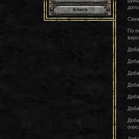
руна
допо
Книги
Свеж
По п
вер
Доба
Доба
Доба
Доба
Доб
Доб
Доб
опис
Доба