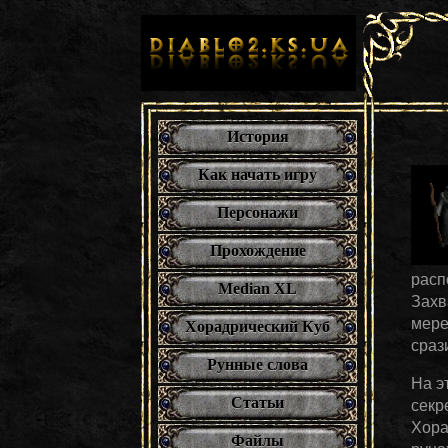
История
Как начать игру
Персонажи
Прохождение
расп
Median XL
Захв
мере
Хорадрический Куб
сраз
Рунные слова
На э
Статьи
секр
Хора
Файлы