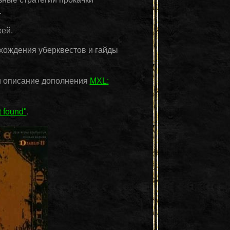
.
ей.
охождения уберквестов и гайды
 описание дополнения
MXL:
t found"
.