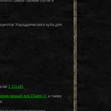
качать самые свежие патчи и
ецептов Хорадрического куба для
рсии
1.11LoD
.
архив вещей для Diablo 2
, а также
а.
ные стратегии прокачки