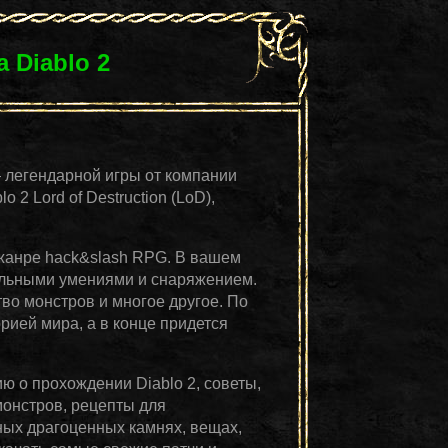
 Diablo 2
— легендарной игры от компании
 2 Lord of Destruction (LoD),
в жанре hack&slash RPG. В вашем
альными умениями и снаряжением.
во монстров и многое другое. По
рией мира, а в конце придется
 о прохождении Diablo 2, советы,
монстров, рецепты для
чных драгоценных камнях, вещах,