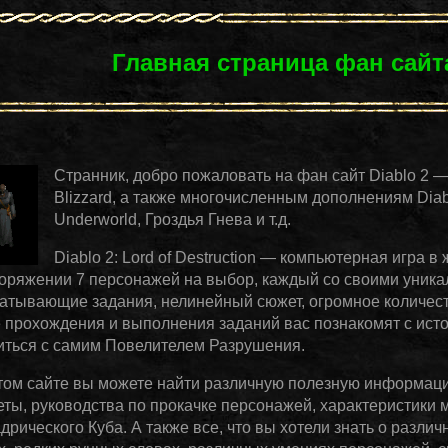
Главная страница фан сайта
Странник, добро пожаловать на фан сайт Diablo 2 
Blizzard, а также многочисленным дополнениям Diablo
Underworld, Гроздья Гнева и т.д.
Diablo 2: Lord of Destruction — компьютерная игра 
оряжении 7 персонажей на выбор, каждый со своими уник
атывающие задания, нелинейный сюжет, огромное количест
 прохождения и выполнения заданий вас познакомят с исто
иться с самим Повелителем Разрушения.
том сайте вы можете найти различную полезную информацию
еты, руководства по прокачке персонажей, характеристики 
дрического Куба. А также все, что вы хотели знать о разли