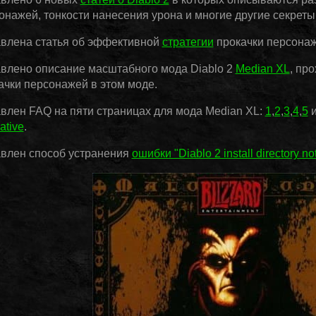
онажей, тонкости нанесения урона и многие другие секреты
влена статья об эффективной
стратегии
прокачки персонаж
влено описание масштабного мода Diablo 2
Median XL
, пр
ачки персонажей в этом моде.
влен FAQ на пяти страницах для мода Median XL:
1
,
2
,
3
,
4
,
5
и
ative
.
влен способ устранения
ошибки "Diablo 2 install directory no